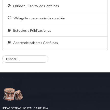
Orinoco- Capitol de Garifunas
Walagallo - ceremonia de curación
Estudios y Públicaciones
Apprende palabras Garifunas
B
u
s
q
u
e
d
a
.
.
.
IDEAS DETRAS HOSTAL GARIFUNA: