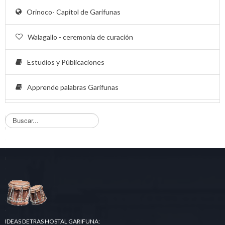
Orinoco- Capitol de Garifunas
Walagallo - ceremonia de curación
Estudios y Públicaciones
Apprende palabras Garifunas
B
u
s
q
u
e
d
a
.
.
.
IDEAS DETRAS HOSTAL GARIFUNA: