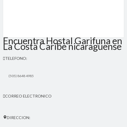
Encuentra Hostal Garifuna en
La Costa Caribe nicaraguense
TELEFONO:
(505) 8648 4985
CORREO ELECTRONICO
hostalgarifuna(at)yahoo.com
DIRECCION: