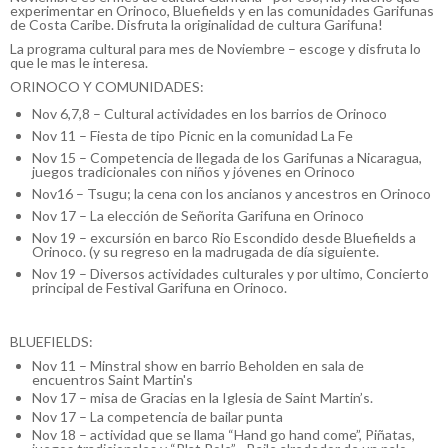
experimentar en Orinoco, Bluefields y en las comunidades Garifunas
de Costa Caribe. Disfruta la originalidad de cultura Garifuna!
La programa cultural para mes de Noviembre – escoge y disfruta lo
que le mas le interesa.
ORINOCO Y COMUNIDADES:
Nov 6,7,8 – Cultural actividades en los barrios de Orinoco
Nov 11 – Fiesta de tipo Picnic en la comunidad La Fe
Nov 15 – Competencia de llegada de los Garifunas a Nicaragua,
juegos tradicionales con niños y jóvenes en Orinoco
Nov16 – Tsugu; la cena con los ancianos y ancestros en Orinoco
Nov 17 – La elección de Señorita Garifuna en Orinoco
Nov 19 – excursión en barco Rio Escondido desde Bluefields a
Orinoco. (y su regreso en la madrugada de día siguiente.
Nov 19 – Diversos actividades culturales y por ultimo, Concierto
principal de Festival Garifuna en Orinoco.
BLUEFIELDS:
Nov 11 – Minstral show en barrio Beholden en sala de
encuentros Saint Martin's
Nov 17 – misa de Gracias en la Iglesia de Saint Martin’s.
Nov 17 – La competencia de bailar punta
Nov 18 – actividad que se llama “Hand go hand come”, Piñatas,