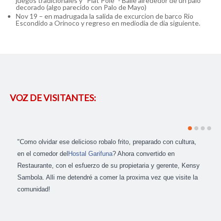
juegos tradicionales y “Plat Pole” - Baile alrededor de un palo
decorado (algo parecido con Palo de Mayo)
Nov 19 – en madrugada la salida de excurcion de barco Rio
Escondido a Orinoco y regreso en mediodia de dia siguiente.
VOZ DE VISITANTES:
"Como olvidar ese delicioso robalo frito, preparado con cultura,
en el comedor del
Hostal Garifuna
? Ahora convertido en
Restaurante, con el esfuerzo de su propietaria y gerente, Kensy
Sambola. Alli me detendré a comer la proxima vez que visite la
comunidad!