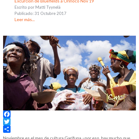
Excurcion de Bluefields a Orinoco Nov 19
Escrito por Matti Tyynelä
Publicado: 31 Octubre 2017
Leer más...
Facebook
Twitter
Share
Noviembre es el mes de cultura Garifuna –por eso, hay mucho que