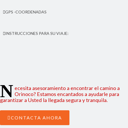
Desde el muelle 50 metros a norte, Al lado de la Iglesia
GPS -COORDENADAS
Anglicana. Municipio de Laguna de Perlas. Región Autónoma
Costa Caribe Sur (RACCS) de Nicaragua.
Latitud: 12.555267 | Longitud: -83.713272
INSTRUCCIONES PARA SU VIAJE:
Como llegar de Managua o de Bluefields a Orinoco;
instrucciones para viaje.
N
ecesita asesoramiento a encontrar el camino a
Orinoco? Estamos encantados a ayudarle para
garantizar a Usted la llegada segura y tranquila.
CONTACTA AHORA