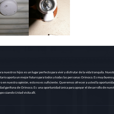
nuestros hijos es un lugar perfecto para vivir y disfrutar de la vida tranquila. Nuest
tario aporta un mejor futuro para todos y todas las personas Orinoco. Es muy bueno 
ero en nuestra opinión, esto no es suficiente. Queremos ofrecer a usted la oportunid
idad garífuna de Orinoco. Es una oportunidad única para apoyar el desarrollo de nues
o cúando Ustad visita allí.