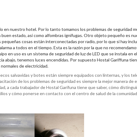
ado en nuestro hotel. Por lo tanto tomamos los problemas de seguridad 
en buen estado, así como alfombras ignífugas. Otro objeto pequeño es nu
 pequeñas cosas están interconectadas por radio, por lo que si hay incl
alarma a todos en el tiempo. Esta es la razón por la que no recomendamo
ipo en uso es un sistema de seguridad de luz de LED que se instala en el 
 hacia abajo, tenemos luces encendidas. Por supuesto Hostal Gariffuna tie
 normales de electricidad.
lecos salvavidas y botes están siempre equipados con linternas, y los te
pacitación de los problemas de seguridad es siempre la mejor manera de e
d, a cada trabajador de Hostal Garífuna tiene que saber, cómo distingui
uxilios y cómo ponerse en contacto con el centro de salud de la comunidad