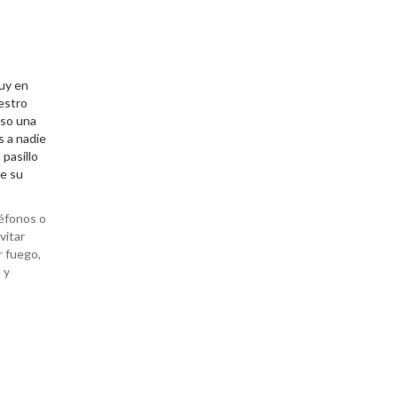
muy en
estro
uso una
s a nadie
pasillo
ne su
léfonos o
vitar
r fuego,
 y