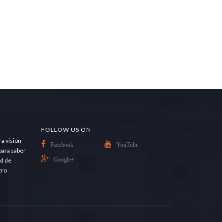
FOLLOW US ON
ra visión
Facebook
YouTube
para saber
ad de
Google+
tro