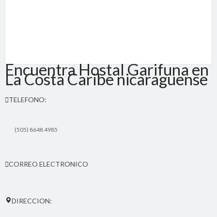
Encuentra Hostal Garifuna en
La Costa Caribe nicaraguense
TELEFONO:
(505) 8648 4985
CORREO ELECTRONICO
hostalgarifuna(at)yahoo.com
DIRECCION: