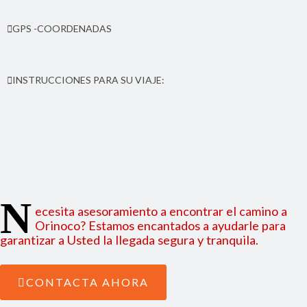
Desde el muelle 50 metros a norte, Al lado de la Iglesia
GPS -COORDENADAS
Anglicana. Municipio de Laguna de Perlas. Región Autónoma
Costa Caribe Sur (RACCS) de Nicaragua.
Latitud: 12.555267 | Longitud: -83.713272
INSTRUCCIONES PARA SU VIAJE:
Como llegar de Managua o de Bluefields a Orinoco;
instrucciones para viaje.
N
ecesita asesoramiento a encontrar el camino a
Orinoco? Estamos encantados a ayudarle para
garantizar a Usted la llegada segura y tranquila.
CONTACTA AHORA