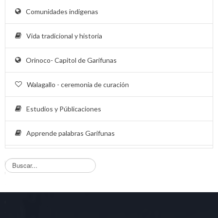
Comunidades indigenas
Vida tradicional y historia
Orinoco- Capitol de Garifunas
Walagallo - ceremonia de curación
Estudios y Públicaciones
Apprende palabras Garifunas
B
u
s
q
u
e