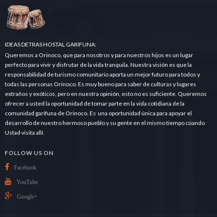
d
a
.
.
.
IDEAS DETRAS HOSTAL GARIFUNA:
Queremos a Orinoco, que para nosotros y para nuestros hijos es un lugar
perfecto para vivir y disfrutar de la vida tranquila. Nuestra visión es que la
responsabilidad de turismo comunitario aporta un mejor futuro para todos y
todas las personas Orinoco. Es muy bueno para saber de culturas y lugares
extraños y exóticos, pero en nuestra opinión, esto no es suficiente. Queremos
ofrecer a usted la oportunidad de tomar parte en la vida cotidiana de la
comunidad garífuna de Orinoco. Es una oportunidad única para apoyar el
desarrollo de nuestro hermoso pueblo y su gente en el mismo tiempo cúando
Ustad visita allí.
FOLLOW US ON
Facebook
YouTube
Google+